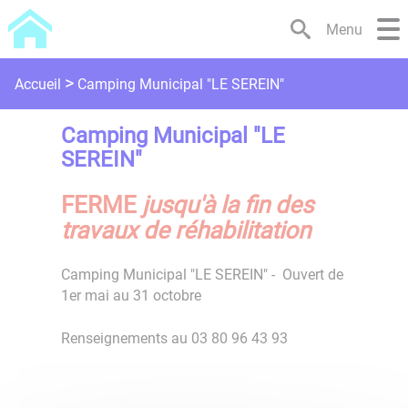
Lien
Lien
Lien
Lien
Panneau de gestion des cookies
Menu
d'accès
d'accès
d'accès
d'accès
rapide
rapide
rapide
rapide
au
au
à
au
Camping Municipal "LE SEREIN"
Accueil
menu
contenu
la
pied
principal
recherche
de
Camping Municipal "LE
page
SEREIN"
FERME
jusqu'à la fin des
travaux de réhabilitation
Camping Municipal "LE SEREIN" - Ouvert de
1er mai au 31 octobre
Renseignements au 03 80 96 43 93