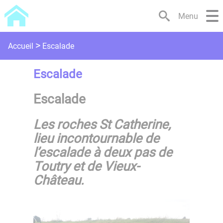
Lien
Lien
Lien
Lien
Panneau de gestion des cookies
Menu
d'accès
d'accès
d'accès
d'accès
rapide
rapide
rapide
rapide
au
au
à
au
Escalade
Accueil
menu
contenu
la
pied
principal
recherche
de
Escalade
page
Escalade
Les roches St Catherine,
lieu incontournable de
l’escalade à deux pas de
Toutry et de Vieux-
Château.