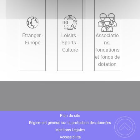
Étranger -
Loisirs -
Associatio
Europe
Sports -
ns,
Culture
fondations
et fonds de
dotation
Plan du site
Règlement général sur la protection des données
Mentions Légales
Accessibilité