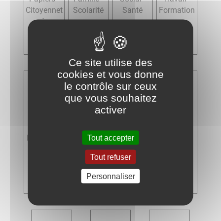
Citoyennet
Scolarité
Santé
Formation
é -
Élections
Ce site utilise des
cookies et vous donne
le contrôle sur ceux
que vous souhaitez
activer
Tout accepter
Logement
Transports
Argent -
Justice
- Mobilité
Impôts -
Tout refuser
Consomm
ation
Personnaliser